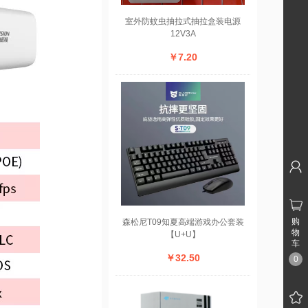
室外防蚊虫抽拉式抽拉盒装电源
12V3A
￥7.20
购
森松尼T09知夏高端游戏办公套装
物
【U+U】
车
￥32.50
0