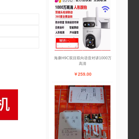
海康H9C双目双向语音对讲1000万
高清
￥259.00