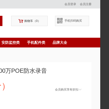
会员登录
会员注册

手机扫码购买
购物车（
0
）
安防监控类
手机配件类
品牌大全
清400万POE防水录音
价）

会员购买享有折扣