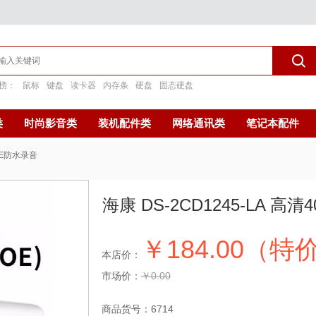
榜：
鼠标
键盘
读卡器
内存条
硬盘
固态硬盘
类
时尚影音类
装机配件类
网络通讯类
笔记本配件
POE防水录音
海康 DS-2CD1245-LA 高
￥184.00（特
本店价：
市场价：
￥0.00
商品货号：
6714