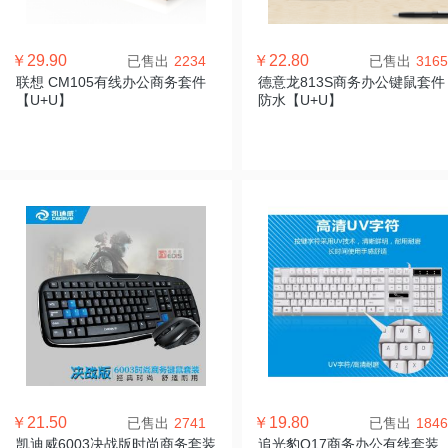
￥29.90
￥22.80
已售出
2234
已售出
3165
联想 CM105有线办公商务套件
德意龙813S商务办公键鼠套件
【U+U】
防水【U+U】
￥21.50
￥19.80
已售出
2741
已售出
1846
凯迪威6003决战版时尚商务套装
追光豹Q17商务办公有线套装