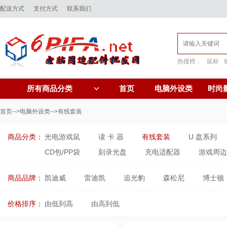
配送方式
支付方式
联系我们
热搜榜：
鼠标
首页
电脑外设类
时尚
所有商品分类
首页
-->
电脑外设类
-->有线套装
商品分类：
光电游戏鼠
读 卡 器
有线套装
U 盘系列
CD包/PP袋
刻录光盘
充电适配器
游戏周边
商品品牌：
凯迪威
雷迪凯
追光豹
森松尼
博士顿
价格排序：
由低到高
由高到低